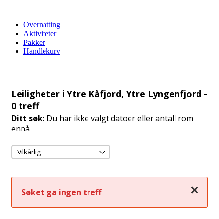
Overnatting
Aktiviteter
Pakker
Handlekurv
Leiligheter i Ytre Kåfjord, Ytre Lyngenfjord
-
0 treff
Ditt søk:
Du har ikke valgt datoer eller antall rom
ennå
Lukk
Søket ga ingen treff